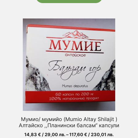
This
product
has
multiple
variants.
The
options
may
be
chosen
on
the
product
Мумио/ мумийо (Mumio Altay Shilajit )
page
Алтайско ,,Планински балсам‘‘ капсули
Price
14,83
€
/ 29,00 лв.
–
117,60
€
/ 230,01 лв.