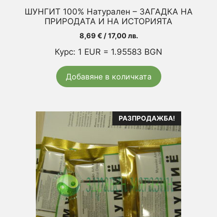
ШУНГИТ 100% Натурален – ЗАГАДКА НА
ПРИРОДАТА И НА ИСТОРИЯТА
8,69
€
/ 17,00 лв.
Курс: 1 EUR = 1.95583 BGN
Добавяне в количката
This
РАЗПРОДАЖБА!
product
has
multiple
variants.
The
options
may
be