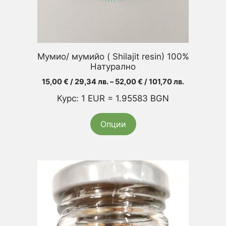
chosen
on
the
product
Мумио/ мумийо ( Shilajit resin) 100%
page
Натурално
Price
15,00
€
/ 29,34 лв.
–
52,00
€
/ 101,70 лв.
range:
Курс: 1 EUR = 1.95583 BGN
15,00 €
/
Опции
29,34 лв.
through
52,00 €
/
101,70 лв.