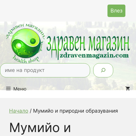
Към
Влез
съдържанието
Тър
Меню
Начало
/ Мумийо и природни образувания
Мумийо и