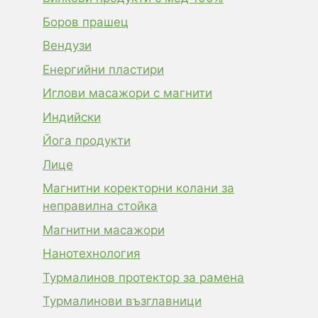
Боров прашец
Вендузи
Енергийни пластири
Иглови масажори с магнити
Индийски
Йога продукти
Лице
Магнитни коректорни колани за
неправилна стойка
Магнитни масажори
Нанотехнология
Турмалинов протектор за рамена
Турмалинови възглавници