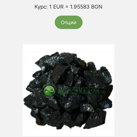
range:
Курс: 1 EUR = 1.95583 BGN
14,83 €
/
Опции
29,00 лв.
through
117,60 €
/
230,01 лв.