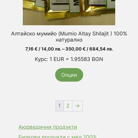
chosen
on
the
product
Алтайско мумийо (Mumio Altay Shilajit ) 100%
page
натурално
Price
7,16
€
/ 14,00 лв.
–
350,00
€
/ 684,54 лв.
range:
Курс: 1 EUR = 1.95583 BGN
7,16 €
/
Опции
14,00 лв.
through
350,00 €
/
684,54 лв.
1
2
→
Аюрведични продукти
Билкови продукти с мед 100%