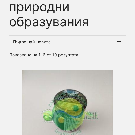
природни
образувания
Sorted
Показване на 1–6 от 10 резултата
by
latest
This
product
has
multiple
variants.
The
options
may
be