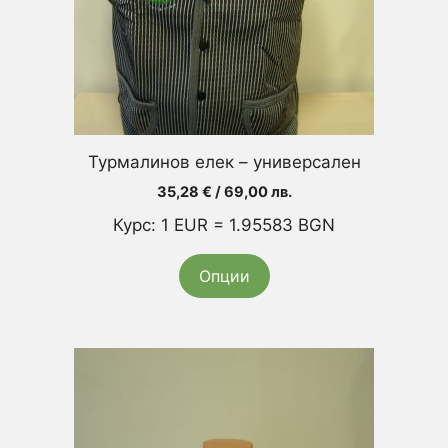
may
be
chosen
on
the
product
Турмалинов елек – универсален
page
35,28
€
/ 69,00 лв.
Курс: 1 EUR = 1.95583 BGN
Опции
This
product
has
multiple