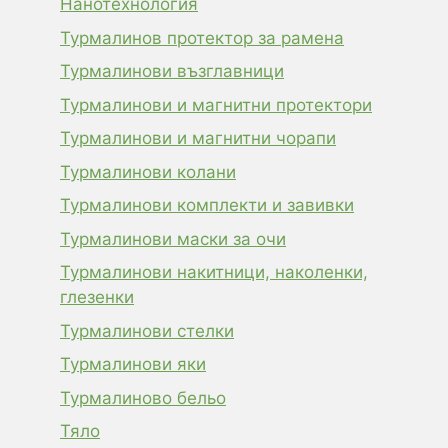
Нанотехнология
Турмалинов протектор за рамена
Турмалинови възглавници
Турмалинови и магнитни протектори
Турмалинови и магнитни чорапи
Турмалинови колани
Турмалинови комплекти и завивки
Турмалинови маски за очи
Турмалинови накитници, наколенки,
глезенки
Турмалинови стелки
Турмалинови яки
Турмалиново бельо
Тяло