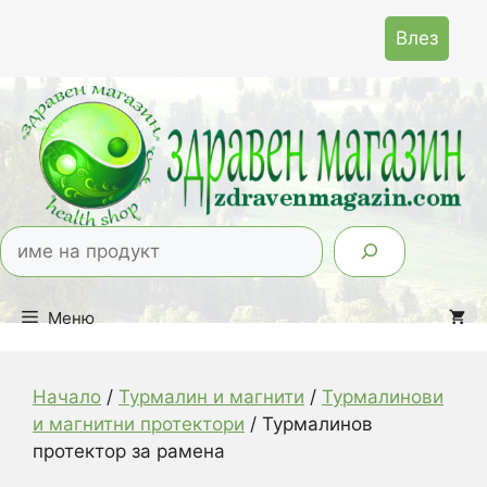
Към
Влез
съдържанието
Тър
Меню
Начало
/
Турмалин и магнити
/
Турмалинови
и магнитни протектори
/ Турмалинов
протектор за рамена