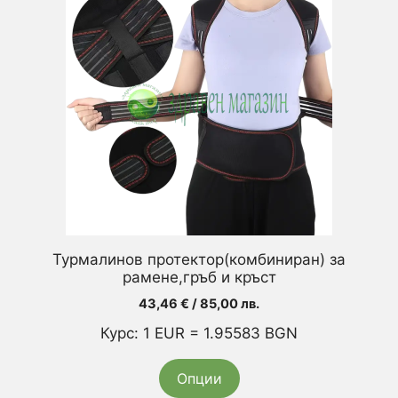
product
has
multiple
variants.
The
options
may
be
chosen
on
the
product
Турмалинов протектор(комбиниран) за
page
рамене,гръб и кръст
43,46
€
/ 85,00 лв.
Курс: 1 EUR = 1.95583 BGN
Опции