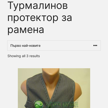
Турмалинов
протектор за
рамена
Sorted
Showing all 3 results
by
latest
This
product
has
multiple
variants.
The
options