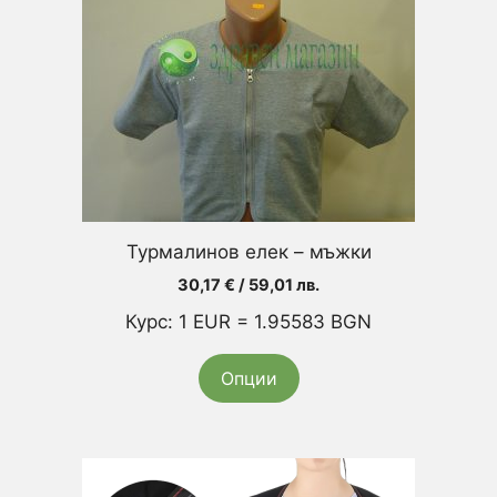
variants.
The
options
may
be
chosen
on
the
product
Турмалинов елек – мъжки
page
30,17
€
/ 59,01 лв.
Курс: 1 EUR = 1.95583 BGN
Опции
This