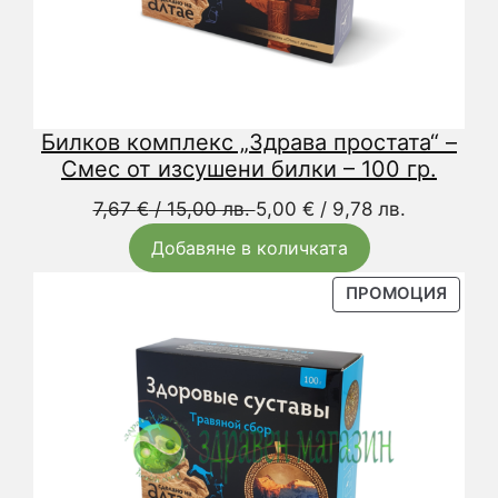
Билков комплекс „Здрава простата“ –
Смес от изсушени билки – 100 гр.
Original
Текущата
7,67
€
/ 15,00 лв.
5,00
€
/ 9,78 лв.
price
цена
Добавяне в количката
was:
е:
7,67 €
5,00 €
ПРОД
ПРОМОЦИЯ
С
/
/
НАМА
15,00 лв..
9,78 лв..