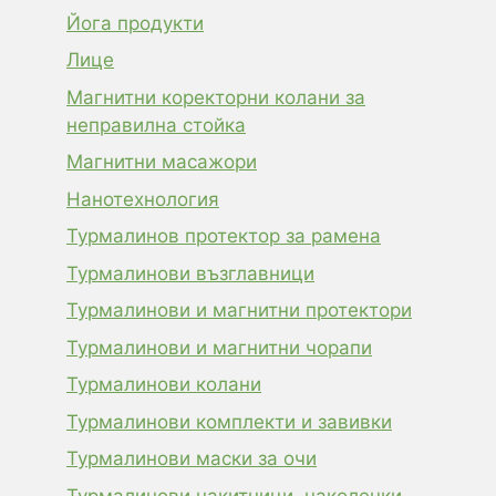
Йога продукти
Лице
Магнитни коректорни колани за
неправилна стойка
Магнитни масажори
Нанотехнология
Турмалинов протектор за рамена
Турмалинови възглавници
Турмалинови и магнитни протектори
Турмалинови и магнитни чорапи
Турмалинови колани
Турмалинови комплекти и завивки
Турмалинови маски за очи
Турмалинови накитници, наколенки,