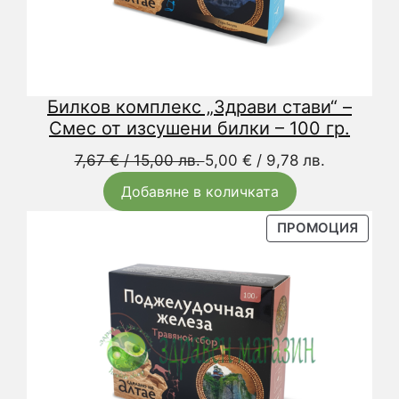
Билков комплекс „Здрави стави“ –
Смес от изсушени билки – 100 гр.
Original
Текущата
7,67
€
/ 15,00 лв.
5,00
€
/ 9,78 лв.
price
цена
Добавяне в количката
was:
е:
7,67 €
5,00 €
ПРОД
ПРОМОЦИЯ
С
/
/
НАМА
15,00 лв..
9,78 лв..