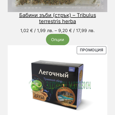
Бабини зъби (стрък) – Tribulus
terrestris herba
Price
1,02
€
/ 1,99 лв.
–
9,20
€
/ 17,99 лв.
range:
Опции
1,02 €
/
ПРОД
ПРОМОЦИЯ
С
1,99 лв.
НАМА
through
9,20 €
/
17,99 лв.