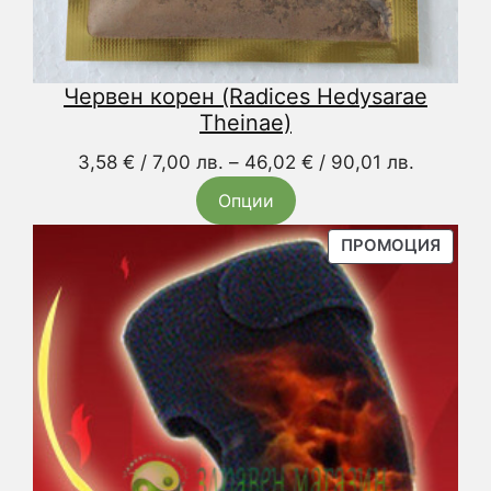
Червен корен (Radices Hedysarae
Theinae)
Price
3,58
€
/ 7,00 лв.
–
46,02
€
/ 90,01 лв.
range:
Опции
3,58 €
/
ПРОД
ПРОМОЦИЯ
С
7,00 лв.
НАМА
through
46,02 €
/
90,01 лв