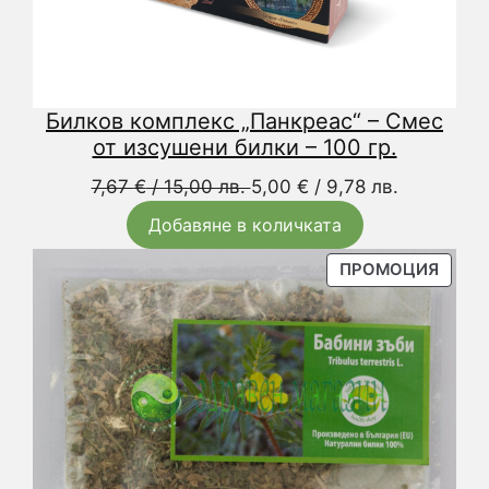
Билков комплекс „Панкреас“ – Смес
от изсушени билки – 100 гр.
Original
Текущата
7,67
€
/ 15,00 лв.
5,00
€
/ 9,78 лв.
price
цена
Добавяне в количката
was:
е:
7,67 €
5,00 €
ПРОД
ПРОМОЦИЯ
С
/
/
НАМА
15,00 лв..
9,78 лв..