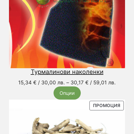
Турмалинови наколенки
Price
15,34
€
/ 30,00 лв.
–
30,17
€
/ 59,01 лв.
range:
Опции
15,34 €
/
ПРОД
ПРОМОЦИЯ
С
30,00 л
НАМА
through
30,17 €