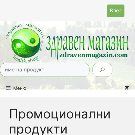
Към
Влез
съдържанието
Тър
Меню
Промоционални
продукти