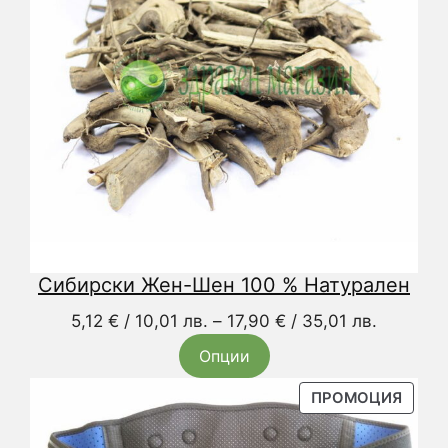
/
59,01 л
Сибирски Жен-Шен 100 % Натурален
Price
5,12
€
/ 10,01 лв.
–
17,90
€
/ 35,01 лв.
range:
Опции
5,12 €
/
ПРОД
ПРОМОЦИЯ
С
10,01 лв
НАМА
through