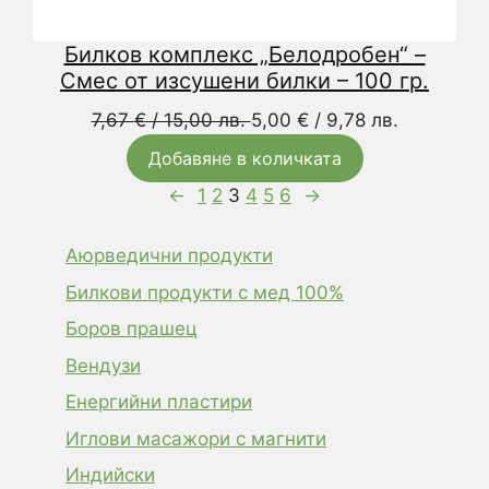
Билков комплекс „Белодробен“ –
Смес от изсушени билки – 100 гр.
Original
Текущата
7,67
€
/ 15,00 лв.
5,00
€
/ 9,78 лв.
price
цена
Добавяне в количката
was:
е:
←
1
2
3
4
5
6
→
7,67 €
5,00 €
/
/
Аюрведични продукти
15,00 лв..
9,78 лв..
Билкови продукти с мед 100%
Боров прашец
Вендузи
Енергийни пластири
Иглови масажори с магнити
Индийски