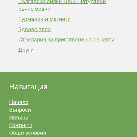
Български билки 100% Натурални
ръчно брани
Турмалин и магнити
Здраво тяло
Стъклария за приготвяне на рецепти
Други
Навигация
Начало
Въпроси
Новини
Контакти
Общи условия