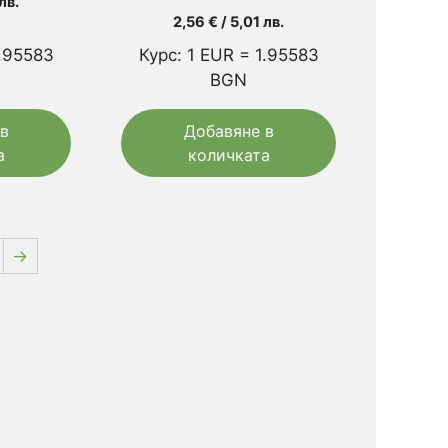
лв.
2,56
€
/ 5,01 лв.
1.95583
Курс: 1 EUR = 1.95583
BGN
в
Добавяне в
а
количката
→