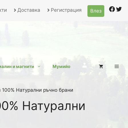
Face
Twi
кти
Доставка
Регистрация
Влез
Търсене
алин и магнити
Мумийо
и 100% Натурални ръчно брани
00% Натурални