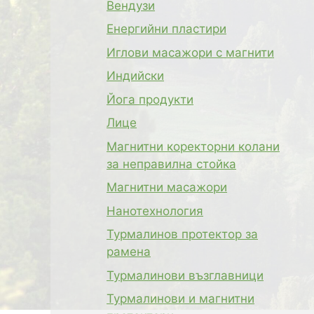
Вендузи
Енергийни пластири
Иглови масажори с магнити
Индийски
Йога продукти
Лице
Магнитни коректорни колани
за неправилна стойка
Магнитни масажори
Нанотехнология
Турмалинов протектор за
рамена
Турмалинови възглавници
Турмалинови и магнитни