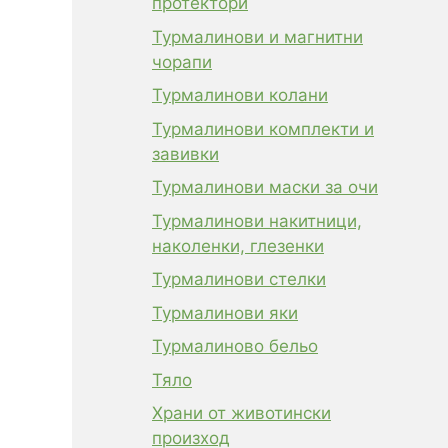
протектори
Турмалинови и магнитни
чорапи
Турмалинови колани
Турмалинови комплекти и
завивки
Турмалинови маски за очи
Турмалинови накитници,
наколенки, глезенки
Турмалинови стелки
Турмалинови яки
Турмалиново бельо
Тяло
Храни от животински
произход