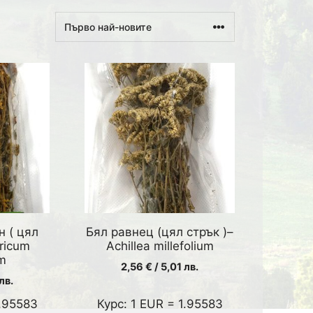
н ( цял
Бял равнец (цял стрък )–
ricum
Achillea millefolium
m
2,56
€
/ 5,01 лв.
лв.
1.95583
Курс: 1 EUR = 1.95583