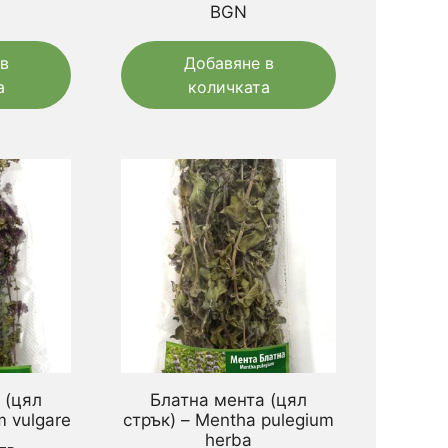
BGN
в
Добавяне в
а
количката
 (цял
Блатна мента (цял
m vulgare
стрък) – Mentha pulegium
herba