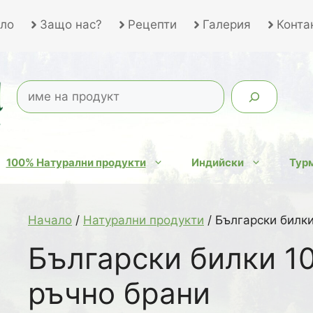
ло
Защо нас?
Рецепти
Галерия
Конта
100% Натурални продукти
Индийски
Турм
Начало
/
Натурални продукти
/ Български билк
Български билки 1
ръчно брани