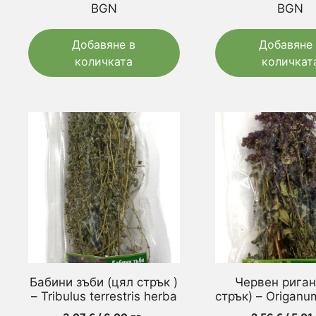
BGN
BGN
Добавяне в
Добавяне 
количката
количкат
Бабини зъби (цял стрък )
Червен риган
– Tribulus terrestris herba
стрък) – Origanu