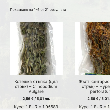
Sorted
Показване на 1–6 от 21 резултата
by
latest
Котешка стъпка (цял
Жълт кантарио
стрък) – Clinopodium
стрък) – Hype
Vulgare
perforatu
2,56
€
/ 5,01 лв.
2,56
€
/ 5,01 
Курс: 1 EUR = 1.95583
Курс: 1 EUR = 