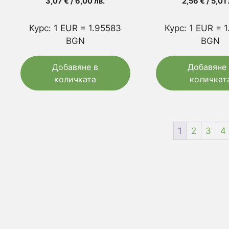
3,07
€
/ 6,00 лв.
2,56
€
/ 5,01 
Курс: 1 EUR = 1.95583
Курс: 1 EUR = 
BGN
BGN
Добавяне в
Добавяне 
количката
количкат
1
2
3
4