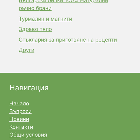
Български билки 100% Натурални
ръчно брани
Турмалин и магнити
Здраво тяло
Стъклария за приготвяне на рецепти
Други
Навигация
Начало
Въпроси
Новини
Контакти
Общи условия