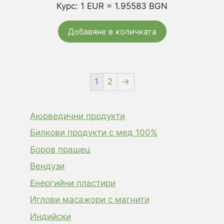
Курс: 1 EUR = 1.95583 BGN
Добавяне в количката
1
2
→
Аюрведични продукти
Билкови продукти с мед 100%
Боров прашец
Вендузи
Енергийни пластири
Иглови масажори с магнити
Индийски