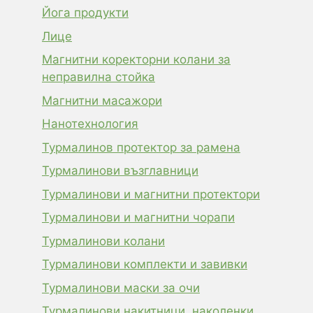
Йога продукти
Лице
Магнитни коректорни колани за
неправилна стойка
Магнитни масажори
Нанотехнология
Турмалинов протектор за рамена
Турмалинови възглавници
Турмалинови и магнитни протектори
Турмалинови и магнитни чорапи
Турмалинови колани
Турмалинови комплекти и завивки
Турмалинови маски за очи
Турмалинови накитници, наколенки,