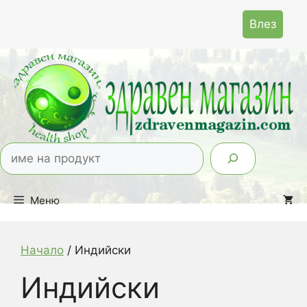
Към
Влез
съдържанието
Тър
Меню
Начало
/ Индийски
Индийски