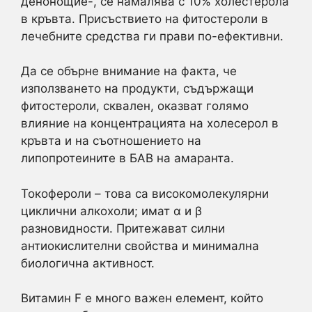
денонощие-, се намалява с 10% холестерола
в кръвта. Присъствието на фитостероли в
лечебните средства ги прави по-ефективни.
Да се обърне внимание на факта, че
използването на продукти, съдържащи
фитостероли, сквален, оказват голямо
влияние на концентрацията на холесерол в
кръвта и на съотношението на
липопротеините в БАВ на амаранта.
Токофероли – това са високомолекулярни
циклични алкохоли; имат α и β
разновидности. Притежават силни
антиокислителни свойства и минимална
биологична активност.
Витамин F е много важен елемент, който