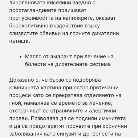
линоленовата киселини заедно с
простагландините повишават
пропускливостта на капилярите, оказват
бронхолитично въздействие върху
слизестите обвивки на горните дихателни
пътища.
Масло от амарант при лечение на
болести на дихателната система
Доказано е, че бързо се подобрява
клиничната картина при остро протичащи
процеси като се прекратява отделянето на
гной, намалява се времето за лечение,
отстраняват се страничните и алергични
прояви. Позволява да се подсили имунитета
и да се предотвратят проявите при хорнични
заболявания като синузит и др. болести на