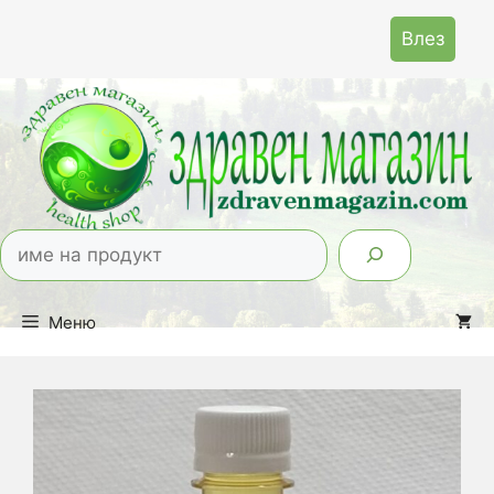
Към
Влез
съдържанието
Тър
Меню