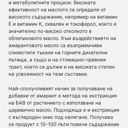
и метаболитните процеси. Високата
ефективност на маслото се определя от
високото съдържание, например на витамин
Е и витамин К, сквален и токоферол, което е
значително по-високо отколкото в
облепиховото масло. Към въздействието на
амарантовото масло са възприемчиви
слизестите тъкани на горните дихателни
пътища, а също и на стомашно-чревния
тракт, което се дължи и на високата степен
на усвояемост на тези съставки.
Най-сполучливият начин за получаване на
добавки от амарант е метода на екстракция
на БАВ от растението с използване на
царевично масло. Подходяща е и екстракция
с въглероден окис под налягане. Получава
се продукт с 10-100 пъти повече съдържание