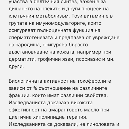
участва в белтъчния синтез, важен е за
дишането на клеките и други процеси на
клетъчния метаболизъм. Този витамин е в
групата на имуномодулаторите, които
осигуряват пълноценната функция на
сперматогенезата и предпазва от увреждане
на зародиша, осигурява бързото
възстановяване на кожата, например при
дерматити, трофични язви, псориазис и мн.
други.
Биологичната активност на токоферолите
зависи от % съотношение на различните
фракции, които имат различни свойства.
Изследванията доказаха високата
ефкетивност на амарантовото масло при
диетична хиполипидна терапия.
Изследванията са доказали, че линоловата и