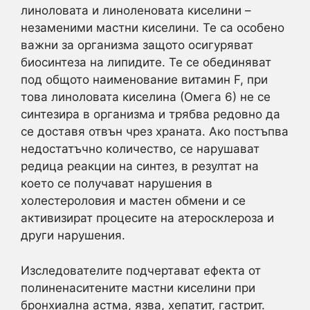
линоловата и линоленовата киселини –
незаменими мастни киселини. Те са особено
важни за организма защото осигуряват
биосинтеза на липидите. Те се обединяват
под общото наименование витамин F, при
това линоловата киселина (Омега 6) не се
синтезира в организма и трябва редовно да
се доставя отвън чрез храната. Ако постъпва
недостатъчно количество, се нарушават
редица реакции на синтез, в резултат на
което се получават нарушения в
холестероловия и мастен обмени и се
активизират процесите на атеросклероза и
други нарушения.
Изследователите подчертават ефекта от
полиненаситените мастни киселини при
бронхиална астма, язва, хепатит, гастрит.