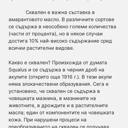
Сквален е важна съставка в
амарантовото масло. В различните сортове
се съдържа в неособено големи количества
(части от процента), но в някои случаи
достига 10% най-високо съдържание сред
всички растителни видове.
Какво е сквален? Произхожда от думата
Squalus и се съдържа в черния дроб на
акулите (открито още 1916 г.). В тези акули
няма злокачествени образувания. Сега е
установено, че сквален се съдържа в
човешката мазнина, в мазнините на
животните, в дрождите и в растителните
масла; един от компонентите на човешката
кожа. При нарушени процеси на
преобразуването на сквален се получава