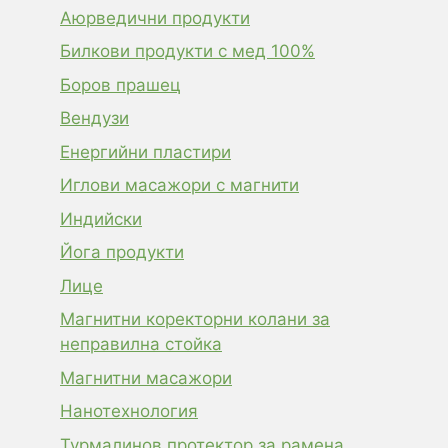
Аюрведични продукти
Билкови продукти с мед 100%
Боров прашец
Вендузи
Енергийни пластири
Иглови масажори с магнити
Индийски
Йога продукти
Лице
Магнитни коректорни колани за
неправилна стойка
Магнитни масажори
Нанотехнология
Турмалинов протектор за рамена