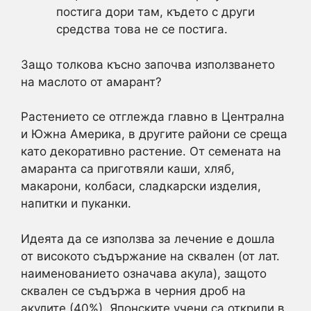
постига дори там, където с други
средства това не се постига.
Защо толкова късно започва използването
на маслото от амарант?
Растението се отглежда главно в Централна
и Южна Америка, в другите райони се среща
като декоративно растение. От семената на
амаранта са приготвяли каши, хляб,
макарони, колбаси, сладкарски изделия,
напитки и пуканки.
Идеята да се използва за лечение е дошла
от високото съдържание на сквален (от лат.
наименованието означава акула), защото
сквален се съдържа в черния дроб на
акулите (40%). Японските учени са открили в