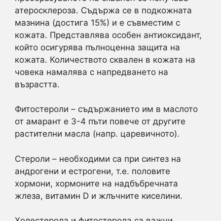
атеросклероза. Съдържа се в подкожната
мазнина (достига 15%) и е съвместим с
кожата. Представлява особен антиоксидант,
който осигурява пълноценна защита на
кожата. Количеството сквален в кожата на
човека намалява с напредването на
възрастта.
Фитостероли – съдържанието им в маслото
от амарант е 3-4 пъти повече от другите
растителни масла (напр. царевичното).
Стероли – необходими са при синтез на
андрогени и естрогени, т.е. половите
хормони, хормоните на надбъбречната
жлеза, витамин D и жлъчните киселини.
Холестерола и фитостерола са важни