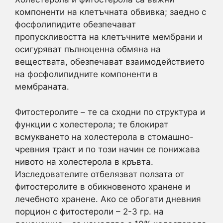
компоненти на клетъчната обвивка; заедно с
фосфолипидите обезпечават
пропускливостта на клетъчните мембрани и
осигуряват пълноценна обмяна на
веществата, обезпечават взаимодействието
на фосфолипидните компоненти в
мембраната.
Фитостеролите – те са сходни по структура и
функции с холестерола; те блокират
всмукването на холестерола в стомашно-
чревния тракт и по този начин се понижава
нивото на холестерола в кръвта.
Изследователите отбелязват ползата от
фитостеролите в обикновеното хранене и
лечебното хранене. Ако се обогати дневния
порцион с фитостероли – 2-3 гр. на