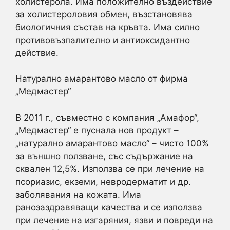
холистерола. Има положително въздействие
за холистероловия обмен, възстановява
биологичния състав на кръвта. Има силно
противовъзпалително и антиоксидантно
действие.
Натурално амарантово масло от фирма
„Медмастер“
В 2011 г., съвместно с компания „Амафор“,
„Медмастер“ е пуснала нов продукт –
„натурално амарантово масло“ – чисто 100%
за външно ползване, със съдържание на
сквален 12,5%. Използва се при лечение на
псориазис, екземи, невродерматит и др.
заболявания на кожата. Има
ранозаздравяващи качества и се използва
при лечение на изгаряния, язви и повреди на