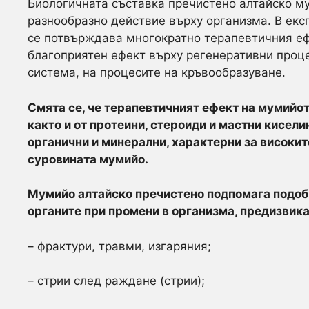
Биологичната съставка пречистено алтайско му
разнообразно действие върху организма. В ек
се потвърждава многократно терапевтичния еф
благоприятен ефект върху регенеративни проце
система, на процесите на кръвообразуване.
Смята се, че терапевтичният ефект на мумийот
както и от протеини, стероиди и мастни кисели
органични и минерални, характерни за високит
суровината мумийо.
Мумийо алтайско пречистено подпомага подоб
органите при промени в организма, предизвика
– фрактури, травми, изгаряния;
– стрии след раждане (стрии);