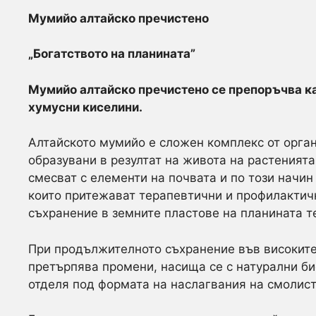
Мумийо алтайско пречистено
„Богатството на планината”
Мумийо алтайско пречистено се препоръчва ка
хумусни киселини.
Алтайското мумийо е сложен комплекс от орга
образувани в резултат на живота на растенията
смесват с елементи на почвата и по този начи
които притежават терапевтични и профилактич
съхранение в земните пластове на планината т
При продължителното съхранение във високите
претърпява промени, насища се с натурални би
отделя под формата на наслагвания на смолист