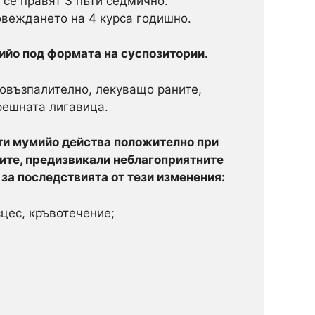
 се правят 3 пъти седмично.
овеждането на 4 курса годишно.
ийо под формата на суспозитории.
овъзпалително, лекуващо раните,
решната лигавица.
ти мумийо действа положително при
ните, предизвикали неблагоприятните
за последствията от тези изменения:
цес, кръвотечение;