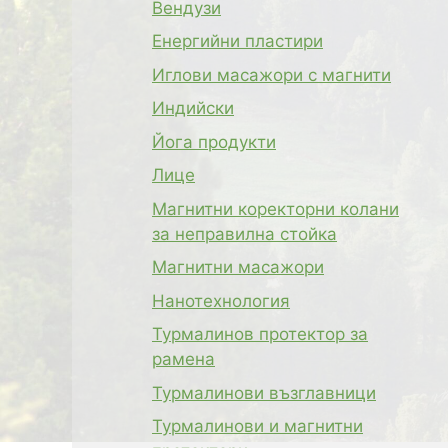
Вендузи
Енергийни пластири
Иглови масажори с магнити
Индийски
Йога продукти
Лице
Магнитни коректорни колани
за неправилна стойка
Магнитни масажори
Нанотехнология
Турмалинов протектор за
рамена
Турмалинови възглавници
Турмалинови и магнитни