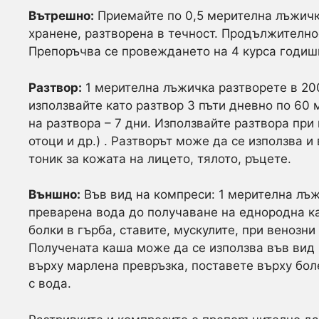
Вътрешно:
Приемайте по 0,5 мерителна лъжичка
хранене, разтворена в течност. Продължително
Препоръчва се провеждането на 4 курса годиш
Разтвор:
1 мерителна лъжичка разтворете в 20
използвайте като разтвор 3 пъти дневно по 60 
на разтвора – 7 дни. Използвайте разтвора при
отоци и др.) . Разтворът може да се използва 
тоник за кожата на лицето, тялото, ръцете.
Външно:
Във вид на компреси: 1 мерителна лъж
преварена вода до получаване на еднородна ка
болки в гърба, ставите, мускулите, при венозн
Получената каша може да се използва във вид 
върху марлена превръзка, поставете върху боле
с вода.