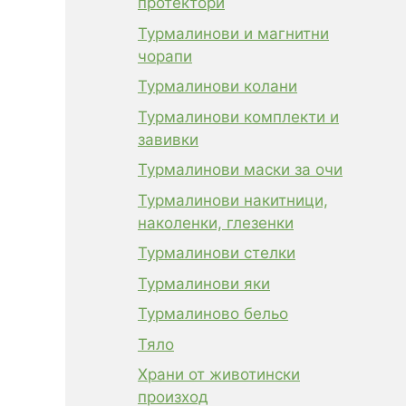
протектори
Турмалинови и магнитни
чорапи
Турмалинови колани
Турмалинови комплекти и
завивки
Турмалинови маски за очи
Турмалинови накитници,
наколенки, глезенки
Турмалинови стелки
Турмалинови яки
Турмалиново бельо
Тяло
Храни от животински
произход