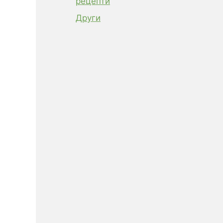
рецепти
Други