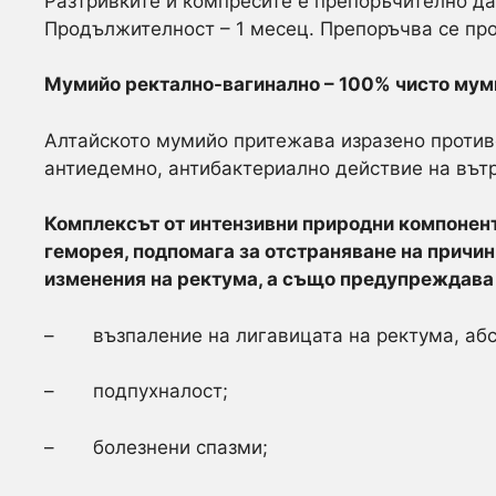
Разтривките и компресите е препоръчително да
Продължителност – 1 месец. Препоръчва се пр
Мумийо ректално-вагинално – 100% чисто мум
Алтайското мумийо притежава изразено против
антиедемно, антибактериално действие на вът
Комплексът от интензивни природни компонен
геморея, подпомага за отстраняване на причи
изменения на ректума, а също предупреждава 
– възпаление на лигавицата на ректума, абс
– подпухналост;
– болезнени спазми;