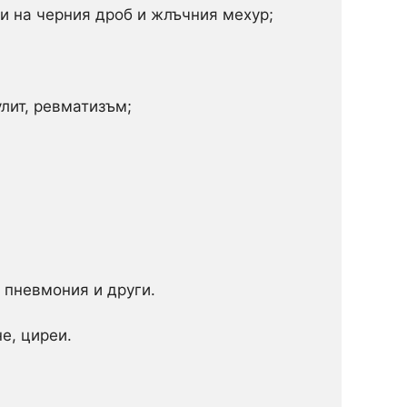
ти на черния дроб и жлъчния мехур;
лит, ревматизъм;
, пневмония и други.
е, циреи.