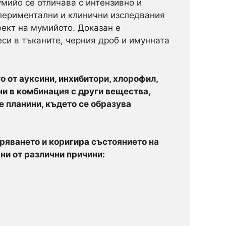
мийо се отличава с интензивно и
спериментални и клинични изследвания
ект на мумийото. Доказан е
си в тъканите, черния дроб и имунната
о от ауксини, инхибитори, хлорофил,
ни в комбинация с други вещества,
е планини, където се образува
ряването и коригира състоянието на
ни от различни причини: