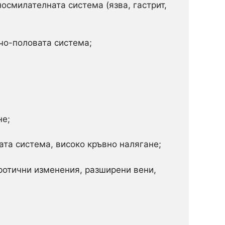
осмилателната система (язва, гастрит,
чо-половата система;
не;
та система, високо кръвно налягане;
ротични изменения, разширени вени,