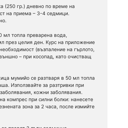
 (250 гр.) дневно по време на
ст на приема – 3-4 седмици.
но.
0 мл топла преварена вода,
мл през целия ден. Курс на приложение
 необходимост (възпаление на гърлото,
и външно – при косопад, като очистващ
ица мумийо се разтваря в 50 мл топла
ша. Използвайте за разтривки при
и заболявания, кожни заболявания.
на компрес при силни болки: нанесете
знената зона за 2 часа, после измийте