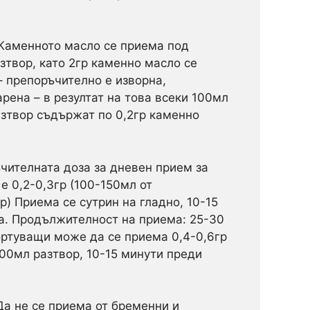
Каменното масло се приема под
зтвор, като 2гр каменно масло се
– препоръчително е изворна,
рена – в резултат на това всеки 100мл
азтвор съдържат по 0,2гр каменно
ителната доза за дневен прием за
е 0,2-0,3гр (100-150мл от
р) Приема се сутрин на гладно, 10-15
а. Продължителност на приема: 25-30
ортуващи може да се приема 0,4-0,6гр
100мл разтвор, 10-15 минути преди
а не се приема от бременни и