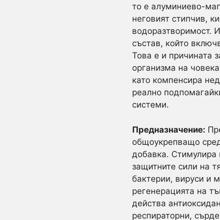
то е алуминиево-маг
неговият стипчив, к
водоразтворимост. 
състав, който включ
Това е и причината 
организма на човека
като компенсира не
реално подпомагайки
системи.
Предназначение:
Пре
общоукрепващо сред
добавка. Стимулира
защитните сили на т
бактерии, вируси и 
регенерацията на тъ
действа антиоксидан
респираторни, сърде