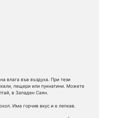
на влага във въздуха. При тези
 скали, пещери или пукнатини. Можете
лтай, в Западен Саян.
хол. Има горчив вкус и е лепкав.