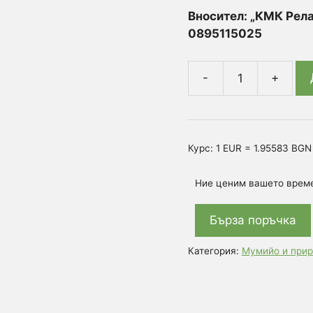
Вносител:
„КМК Релак
0895115025
количество
за
Бяло
мумио
Курс: 1 EUR = 1.95583 BGN
/
мумийо
Ние ценим вашето врем
(Бракшун/
Brakshun
Бърза поръчка
)
Каменно
Категория:
Мумийо и прир
масло
100%
Натурално
Mumio