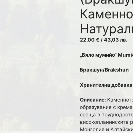
Каменно
Натуралн
22,00
€
/ 43,03 лв.
„Бяло мумийо“ Mumi
Бракшун/Brakshun
Хранителна добавка
Описание:
Каменното
образувание с крема
среща в труднодостъ
високопланинските р
Монголия и Алтайски