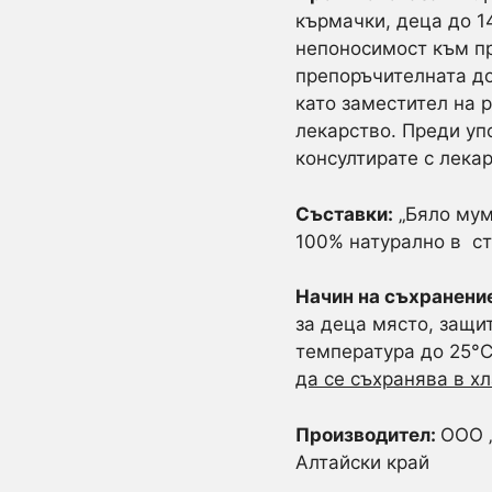
кърмачки, деца до 1
непоносимост към пр
препоръчителната до
като заместител на 
лекарство. Преди уп
консултирате с лекар
Съставки:
„Бяло мум
100% натурално в ст
Начин на съхранени
за деца място, защи
температура до 25°
да се съхранява в х
Производител:
ООО „
Алтайски край