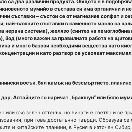
о са два различни продукта. Общото е в подобрява
бикновеното мумийо в състава си има органични и н
чни съставки – състои се от магнезиев солфат и о
и; най-важните съставки в каменното масло са кали
а нервна система), желязо (синтез на хемоглобина 
а), йод (много важен за правилната работа на щито
латина и много базови необходими вещества като кисл
концентрации и като разтвор се усвояват максимал
анински восък, бял камък на безсмъртието, планинс
дар. Алтайците го наричат „бракшун“ или бяло мум
о или със зелен оттенък, но винаги е светло и се п
азования, при това достатъчно твърди. Образува се 
ите и китайските планини, в Русия в източен Сибир