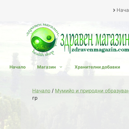
Към
Нача
съдържанието
Начало
Магазин
Хранителни добавки
Начало
/
Мумийо и природни образува
гр