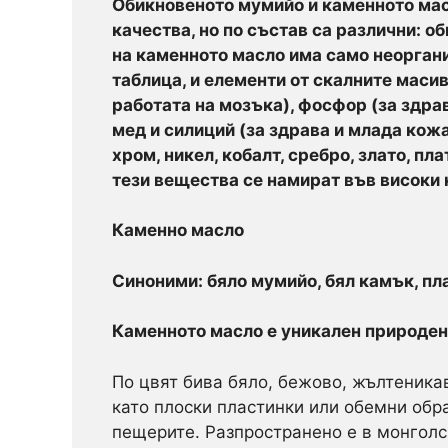
Обикновеното мумийо и каменното масл
качества, но по състав са различни: о
на каменното масло има само неоргани
таблица, и елементи от скалните масив
работата на мозъка), фосфор (за здрав
мед и силиций (за здрава и млада кож
хром, никел, кобалт, сребро, злато, п
тези вещества се намират във високи 
Каменно масло
Синоними: бяло мумийо, бял камък, пл
Каменното масло е уникален природен 
По цвят бива бяло, бежово, жълтеникав
като плоски пластинки или обемни обр
пещерите. Разпространено е в монголск