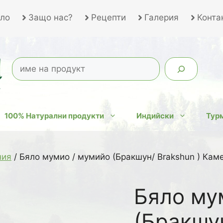
ло
Защо нас?
Рецепти
Галерия
Конта
100% Натурални продукти
Индийски
Турм
ния
/ Бяло мумио / мумийо (Бракшун/ Brakshun ) Кам
Бяло му
(Бракшун