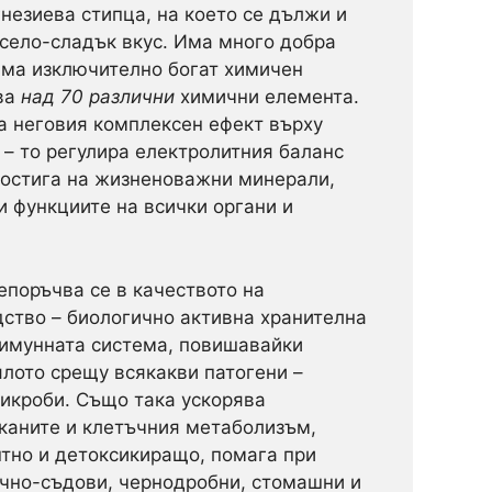
незиева стипца, на което се дължи и
исело-сладък вкус. Има много добра
Има изключително богат химичен
ва
над 70 различни
химични елемента.
за неговия комплексен ефект върху
 – то регулира електролитния баланс
достига на жизненоважни минерали,
 функциите на всички органи и
поръчва се в качеството на
ство – биологично активна хранителна
 имунната система, повишавайки
ялото срещу всякакви патогени –
микроби. Също така ускорява
каните и клетъчния метаболизъм,
тно и детоксикиращо, помага при
чно-съдови, чернодробни, стомашни и