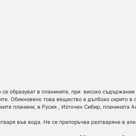
-
10
гр
 се образуват в планините, при високо съдържание 
лите. Обикновено това вещество е дълбоко скрито в
ките планини, в Русия , Източен Сибир, планината А
тваря във вода. Не се препоръчва разтваряне в алко