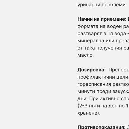
уринарни проблеми.
Начин на приемане:
формата на воден ра
разтварят в 1л вода 
минерална или прева
от така получения р
масло.
Дозировка:
Препоръч
профилактични цели 
гореописания разтво
минути преди закуск
дни. При активно сп
(2-3 пъти на ден по 
хранене).
Противопоказания:
Д