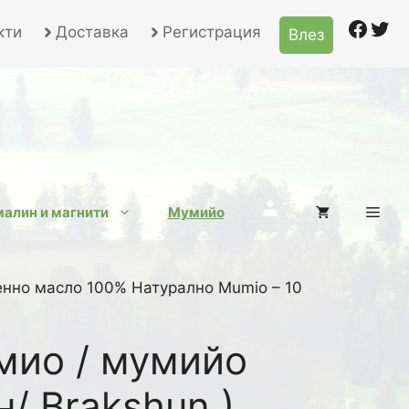
Face
Twi
кти
Доставка
Регистрация
Влез
Търсене
алин и магнити
Мумийо
енно масло 100% Натурално Mumio – 10
мио / мумийо
/ Brakshun )