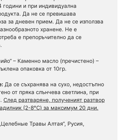
4 години и при индивидуална
одукта. Да не се превишава
за за дневен прием. Да не се използва
разнообразното хранене. Не е
отреба е препоръчително да се
.
ийо“ – Каменно масло (пречистено) –
ъклена опаковка от 10гр.
е:
Да се съхранява на сухо, недостъпно
тено от пряка слънчева светлина, при
C.
След разтваряне, полученият разтвор
ладилник (2-8
°C
) за максимум 20 дни.
Целебные Травы Алтая“, Русия,