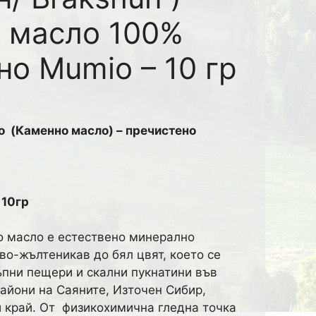
 масло 100%
о Mumio – 10 гр
o (Каменно масло) – пречистено
 10гр
 масло е естествено минерално
во-жълтеникав до бял цвят, което се
пни пещери и скални пукнатини във
айони на Саяните, Източен Сибир,
 край. От физикохимична гледна точка