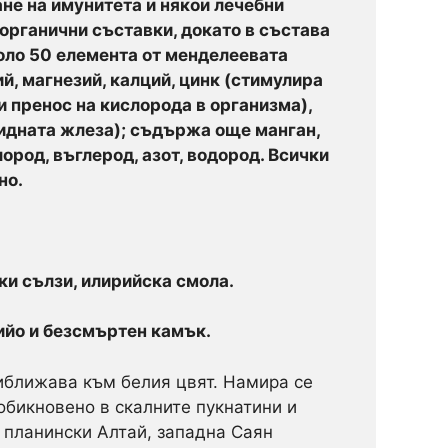
не на имунитета и някои лечебни
еорганични съставки, докато в състава
коло 50 елемента от менделеевата
й, магнезий, калций, цинк (стимулира
и пренос на кислорода в организма),
видната жлеза); съдържа още манган,
ород, въглерод, азот, водород. Всички
но.
ки сълзи, илирийска смола.
ийо и безсмъртен камък.
риближава към белия цвят. Намира се
обикновено в скалните пукнатини и
, планински Алтай, западна Саян