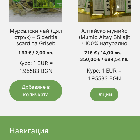
variants.
The
options
may
Мурсалски чай (цял
Алтайско мумийо
be
стрък) – Sideritis
(Mumio Altay Shilajit
scardica Griseb
chosen
) 100% натурално
on
1,53
€
/ 2,99 лв.
7,16
€
/ 14,00 лв.
–
the
Price
350,00
€
/ 684,54 лв.
Курс: 1 EUR =
range
product
Курс: 1 EUR =
1.95583 BGN
7,16 
page
1.95583 BGN
/
14,00
Добавяне в
thro
количката
Опции
350,
/
684,
Навигация