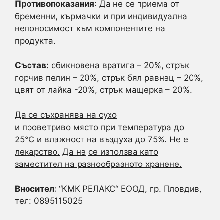
Противопоказания
: Да не се приема от
бременни, кърмачки и при индивидуална
непоносимост към компонентите на
продукта.
Състав:
обикновена вратига – 20%, стрък
горчив пелин – 20%, стрък бял равнец – 20%,
цвят от лайка -20%, стрък мащерка – 20%.
Да се съхранява на сухо
и
проветриво
място
при
температура до
25°C
и влажност на въздуха до 75%
.
Не е
лекарство.
Да не
се използва като
заместител на разнообразното хранене
.
Вносител:
“КМК РЕЛАКС“ ЕООД, гр. Пловдив,
тел: 0895115025