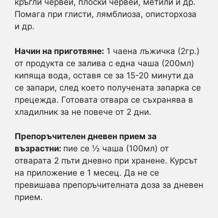
кръгли червеи, плоски червеи, метили и др.
Помага при глисти, лямблиоза, описторхоза
и др.
Начин на приготвяне:
1 чаена лъжичка (2гр.)
от продукта се залива с една чаша (200мл)
кипяща вода, оставя се за 15-20 минути да
се запари, след което получената запарка се
прецежда. Готовата отвара се съхранява в
хладилник за не повече от 2 дни.
Препоръчителен дневен прием за
възрастни:
пие се ½ чаша (100мл) от
отварата 2 пъти дневно при хранене. Курсът
на приложение е 1 месец. Да не се
превишава препоръчителната доза за дневен
прием.