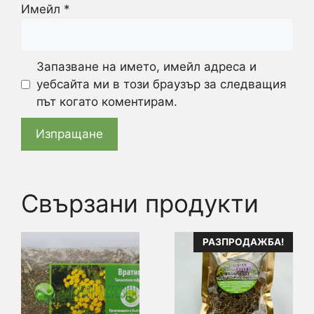
Имейл
*
Запазване на името, имейл адреса и
уебсайта ми в този браузър за следващия
път когато коментирам.
Свързани продукти
This
РАЗПРОДАЖБА!
product
has
multiple
variants.