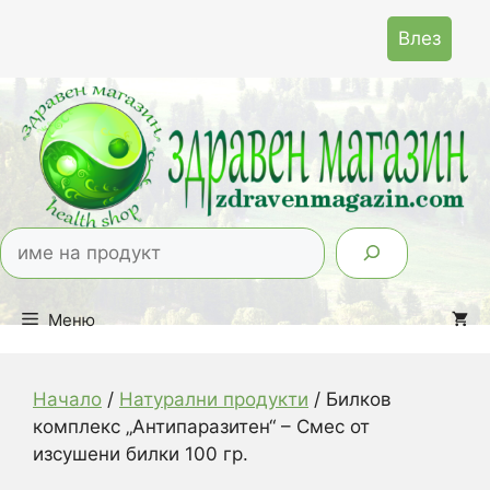
Към
Влез
съдържанието
Тър
Меню
Начало
/
Натурални продукти
/ Билков
комплекс „Антипаразитен“ – Смес от
изсушени билки 100 гр.