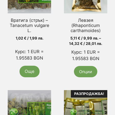
The
options
may
Вратига (стрък) –
Левзея
be
Tanacetum vulgare
(Rhaponticum
L.
chosen
carthamoides)
on
1,02
€
/ 1,99 лв.
5,11
€
/ 9,99 лв.
–
the
Price
14,32
€
/ 28,01 лв.
range:
product
Курс: 1 EUR =
Курс: 1 EUR =
5,11 €
page
1.95583 BGN
1.95583 BGN
/
9,99 лв
throug
Още
Опции
14,32 
/
28,01 л
This
РАЗПРОДАЖБА!
product
has
multiple