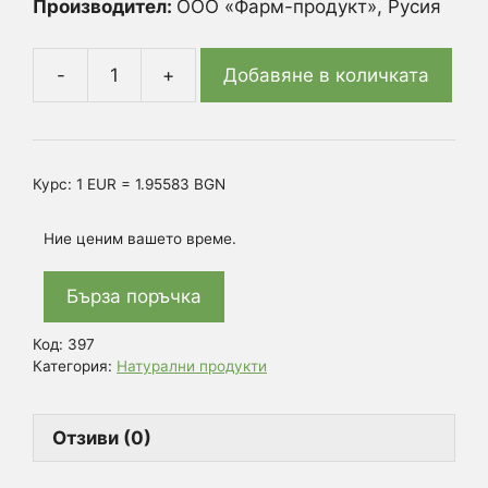
Производител:
ООО «Фарм-продукт», Русия
Добавяне в количката
количество
за
Билков
комплекс
Курс: 1 EUR = 1.95583 BGN
„Белодробен“
-
Ние ценим вашето време.
Смес
от
Бърза поръчка
изсушени
билки
Код:
397
–
Категория:
Натурални продукти
100
гр.
Отзиви (0)