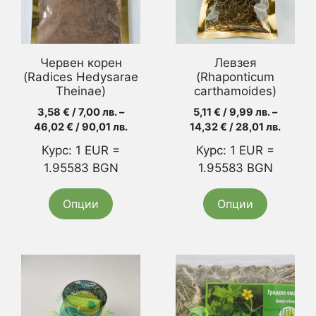
variants.
variants.
The
The
options
options
may
may
Червен корен
Левзея
be
be
(Radices Hedysarae
(Rhaponticum
chosen
Theinae)
chosen
carthamoides)
on
on
3,58
€
/ 7,00 лв.
–
5,11
€
/ 9,99 лв.
–
the
the
Price
Price
46,02
€
/ 90,01 лв.
14,32
€
/ 28,01 лв.
range:
range:
product
product
Курс: 1 EUR =
Курс: 1 EUR =
3,58 €
5,11 €
page
page
1.95583 BGN
1.95583 BGN
/
/
7,00 лв.
9,99 лв
through
throug
Опции
Опции
46,02 €
14,32 
/
/
90,01 лв.
28,01 л
This
product
has
multiple