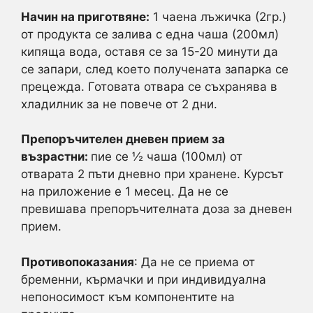
Начин на приготвяне:
1 чаена лъжичка (2гр.)
от продукта се залива с една чаша (200мл)
кипяща вода, оставя се за 15-20 минути да
се запари, след което получената запарка се
прецежда. Готовата отвара се съхранява в
хладилник за не повече от 2 дни.
Препоръчителен дневен прием за
възрастни:
пие се ½ чаша (100мл) от
отварата 2 пъти дневно при хранене. Курсът
на приложение е 1 месец. Да не се
превишава препоръчителната доза за дневен
прием.
Противопоказания
: Да не се приема от
бременни, кърмачки и при индивидуална
непоносимост към компонентите на