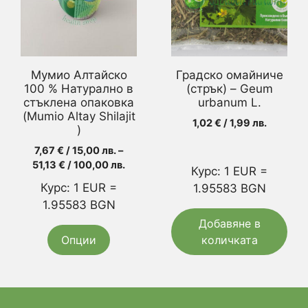
variants.
The
options
may
Мумио Алтайско
Градско омайниче
be
100 % Натурално в
(стрък) – Geum
chosen
стъклена опаковка
urbanum L.
(Mumio Altay Shilajit
on
1,02
€
/ 1,99 лв.
)
the
7,67
€
/ 15,00 лв.
–
product
Price
51,13
€
/ 100,00 лв.
page
Курс: 1 EUR =
range:
Курс: 1 EUR =
1.95583 BGN
7,67 €
1.95583 BGN
/
15,00 лв.
Добавяне в
through
Опции
количката
51,13 €
/
100,00 лв.