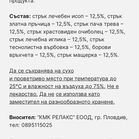
продукта.
Състав:
стрък лечебен исоп – 12,5%, стрък
златна пръчица – 12,5%, стрък пача трева –
12,5%, стрък храстовиден очиболец – 12,5%,
стрък лечебна иглика – 12,5%, стрък
теснолистна върбовка – 12,5%, борови
връхчета – 12,5%, стрък мащерка – 12,5%.
Да се съхранява на сухо
и
проветриво
място
при
температура до
25°C
и влажност на въздуха до 75%
.
Не е
лекарство.
Да не
се използва като
заместител на разнообразното хранене
.
Вносител:
“КМК РЕЛАКС“ ЕООД, гр. Пловдив,
тел: 0895115025