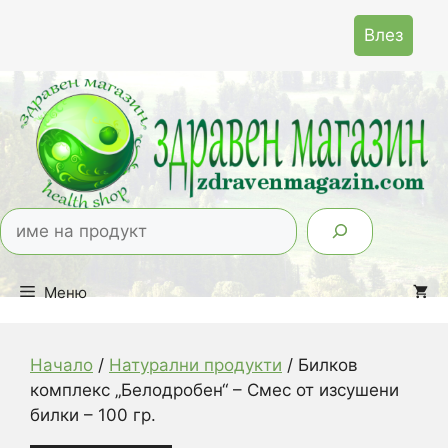
Към
Влез
съдържанието
Тър
Меню
Начало
/
Натурални продукти
/ Билков
комплекс „Белодробен“ – Смес от изсушени
билки – 100 гр.