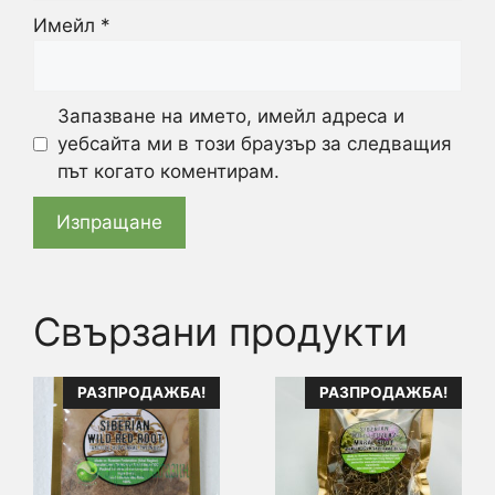
Имейл
*
Запазване на името, имейл адреса и
уебсайта ми в този браузър за следващия
път когато коментирам.
Свързани продукти
This
This
РАЗПРОДАЖБА!
РАЗПРОДАЖБА!
product
product
has
has
multiple
multiple