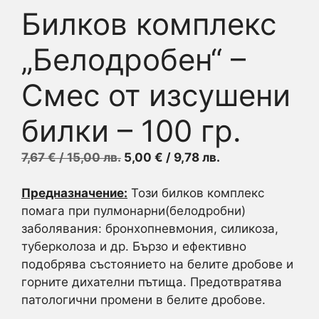
Билков комплекс
„Белодробен“ –
Смес от изсушени
билки – 100 гр.
Original
Текущата
7,67
€
/ 15,00 лв.
5,00
€
/ 9,78 лв.
price
цена
was:
е:
Предназначение:
Този билков комплекс
7,67 €
5,00 €
помага при пулмонарни(белодробни)
/
/
заболявания: бронхопневмония, силикоза,
15,00 лв..
9,78 лв..
туберколоза и др. Бързо и ефективно
подобрява състоянието на белите дробове и
горните дихателни пътища. Предотвратява
патологични промени в белите дробове.