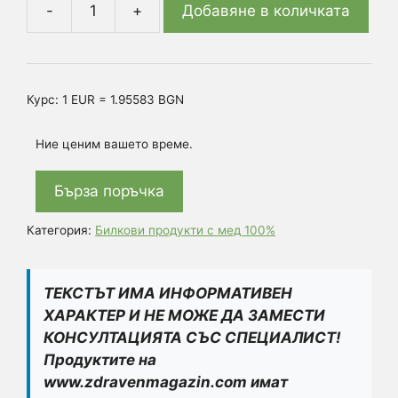
Добавяне в количката
количество
за
Мед
(Mellis)
Курс: 1 EUR = 1.95583 BGN
с
Боров
Ние ценим вашето време.
Прашец
(Pinus
Бърза поръчка
nigra)
Билков
Категория:
Билкови продукти с мед 100%
продукт
100%
ТЕКСТЪТ ИМА ИНФОРМАТИВЕН
ХАРАКТЕР И НЕ МОЖЕ ДА ЗАМЕСТИ
КОНСУЛТАЦИЯТА СЪС СПЕЦИАЛИСТ!
Продуктите на
www.zdravenmagazin.com имат