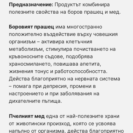
Предназначение:
Продуктът комбинира
полезните свойства на боров прашец и мед.
Боровият прашец
има многостранно
положително въздействие върху човешкия
организъм – активира клетъчния
метаболизъм, стимулира почистването на
кръвоносните съдове, подобрява
храносмилането, повишава апетита,
жизнения тонус и работоспособността.
Действа благоприятно на нервната система
– помага при депресия, промени в
настроението и при заболявания на
дихателните пътища.
Пчелният мед
една от най-полезните храни
от животински произход, която се усвоява
напълно от организма, действа благоприятно