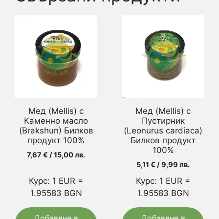
Мед (Mellis) с
Мед (Mellis) с
Каменно масло
Пустирник
(Brakshun) Билков
(Leonurus cardiaca)
продукт 100%
Билков продукт
100%
7,67
€
/ 15,00 лв.
5,11
€
/ 9,99 лв.
Курс: 1 EUR =
Курс: 1 EUR =
1.95583 BGN
1.95583 BGN
Добавяне в
Добавяне в