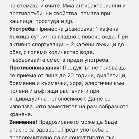
на стомаха и очите. Има антибактериални и
противогъбични свойства, помага при
кашлица, простуда и др.
Употреба:
Примерна дозировка: 1 кафена
лъжица сутрин на гладно с повече вода. При
активно спортуващи: – 2 кафени лъжици до
обяд с голямо количество вода.
Разбърквайте сместа преди употреба.
Противопоказания
: Продуктът не трябва да
се приема от лица до 20 години, диабетици,
бременни и кърмачки, хора, алергични към
полени и цъфтящи растения и при
индивидуална непоносимост. Да не се
използва като заместител на разнообразното
хранене.
Внимание!
Предозирането може да бъде
опасно за здравето.Преди употреба е
препоръчително да се консултирате със