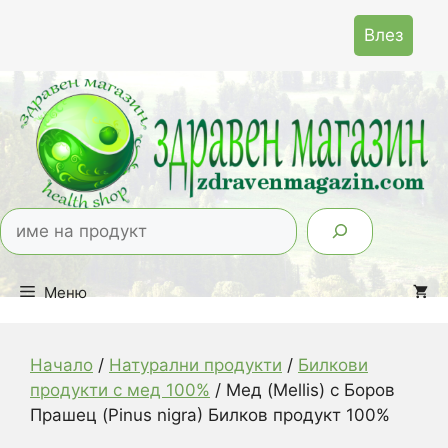
Към
Влез
съдържанието
Тър
Меню
Начало
/
Натурални продукти
/
Билкови
продукти с мед 100%
/ Мед (Mellis) с Боров
Прашец (Pinus nigra) Билков продукт 100%