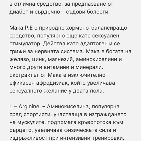
в отлична средство, за предпазване от
диабет и сърдечно – съдови болести.
Maкa P.E е природно хормоно-балансиращо
средство, популярно още като сексуален
стимулатор. Действа като адаптоген и се
грижи за нервната система. Мака е богата на
желязо, цинк, магнезий, аминокиселини и
много други витамини и минерали.
Екстрактът от Мака е изключително
ефикасен афродизиак, който увеличава
сексуалното желание у двата пола.
L – Arginine – Аминокиселина, популярна
сред спортисти, участваща в изграждането
на мускулите, подпомага кръвопотока към
сърцето, увеличава физическата сила и
издръжливост при интензивни тренировки.