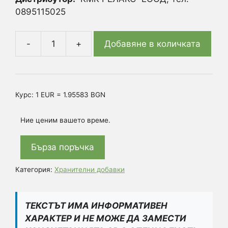
0895115025
Добавяне в количката
количество
за
Бабини
зъби
Курс: 1 EUR = 1.95583 BGN
(Tribulus
Terrestris),
Ние ценим вашето време.
Мака,
L-
Бърза поръчка
аргинин,
Цинков
Категория:
Хранителни добавки
глицинат
60
капсули
ТЕКСТЪТ ИМА ИНФОРМАТИВЕН
ХАРАКТЕР И НЕ МОЖЕ ДА ЗАМЕСТИ