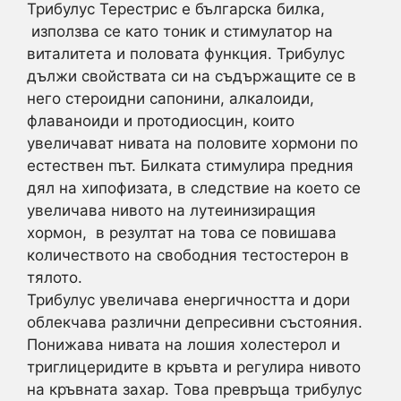
Трибулус Терестрис е българска билка,
използва се като тоник и стимулатор на
виталитета и половата функция. Трибулус
дължи свойствата си на съдържащите се в
него стероидни сапонини, алкалоиди,
флаваноиди и протодиосцин, които
увеличават нивата на половите хормони по
естествен път. Билката стимулира предния
дял на хипофизата, в следствие на което се
увеличава нивото на лутеинизиращия
хормон, в резултат на това се повишава
количеството на свободния тестостерон в
тялото.
Трибулус увеличава енергичността и дори
облекчава различни депресивни състояния.
Понижава нивата на лошия холестерол и
триглицеридите в кръвта и регулира нивото
на кръвната захар. Това превръща трибулус