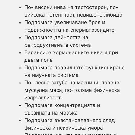
По- високи нива на тестостерон, по-
виисока потентност, повишено либидо
Подпомага увеличаване броя и
подвижността на сперматозоидите
Подпомага дейността на
репродуктивната система
Балансира хормоналните нива и при
двата пола
Подпомага правилното функциониране
на имунната система
По- лесна загуба на мазнини, повече
мускулна маса, по-голяма физическа
издръжливост
Подпомага концентрацията и
бързината на мозъка
Подпомага възстановяването след
физическа и психическа умора