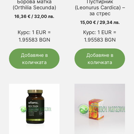
Борова матка
Пустирник
(Orthilia Secunda)
(Leonurus Cardica) –
за стрес
16,36
€
/ 32,00 лв.
15,00
€
/ 29,34 лв.
Курс: 1 EUR =
Курс: 1 EUR =
1.95583 BGN
1.95583 BGN
Добавяне в
Добавяне в
количката
количката