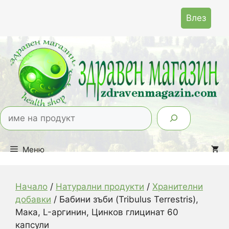
Към
Влез
съдържанието
Тър
Меню
Начало
/
Натурални продукти
/
Хранителни
добавки
/ Бабини зъби (Tribulus Terrestris),
Мака, L-аргинин, Цинков глицинат 60
капсули