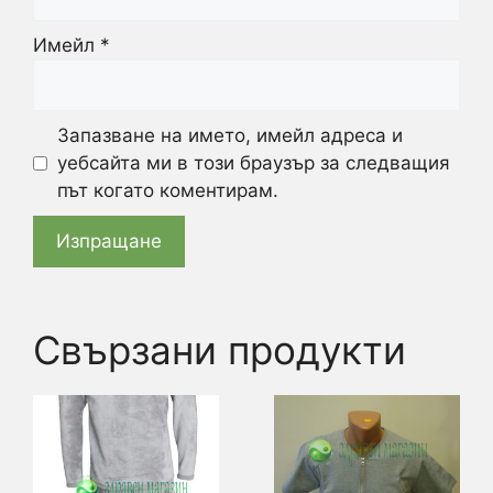
Имейл
*
Запазване на името, имейл адреса и
уебсайта ми в този браузър за следващия
път когато коментирам.
Свързани продукти
This
This
product
product
has
has
multiple
multiple