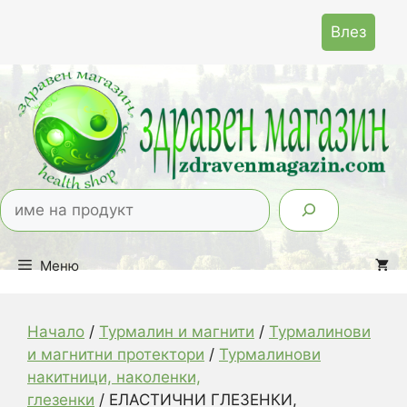
Към
Влез
съдържанието
Тър
Меню
Начало
/
Турмалин и магнити
/
Турмалинови
и магнитни протектори
/
Турмалинови
накитници, наколенки,
глезенки
/ ЕЛАСТИЧНИ ГЛЕЗЕНКИ,