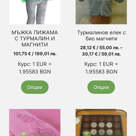
variants.
variants.
The
The
options
options
may
may
МЪЖКА ПИЖАМА
Турмалинов елек с
be
be
С ТУРМАЛИН И
био магнити
chosen
МАГНИТИ
chosen
28,12
€
/ 55,00 лв.
–
on
on
101,75
€
/ 199,01 лв.
Price
30,17
€
/ 59,01 лв.
the
the
range:
Курс: 1 EUR =
Курс: 1 EUR =
28,12 €
product
product
1.95583 BGN
1.95583 BGN
/
page
page
55,00 л
throug
Опции
Опции
30,17 
/
59,01 л