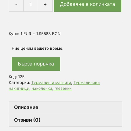
Добавяне в количката
количество
за
ЕЛАСТИЧНИ
ГЛЕЗЕНКИ,
Курс: 1 EUR = 1.95583 BGN
ПОДХОДЯЩИ
И
Ние ценим вашето време.
ЗА
НАКИТНИЦИ
Бърза поръчка
Код:
125
Категории:
Турмалин и магнити
,
Турмалинови
накитници, наколенки, глезенки
Описание
Отзиви (0)