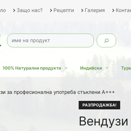
ло
Защо нас?
Рецепти
Галерия
Конта
100% Натурални продукти
Индийски
Турм
зи за професионална употреба стъклени А+++
РАЗПРОДАЖБА!
Вендузи