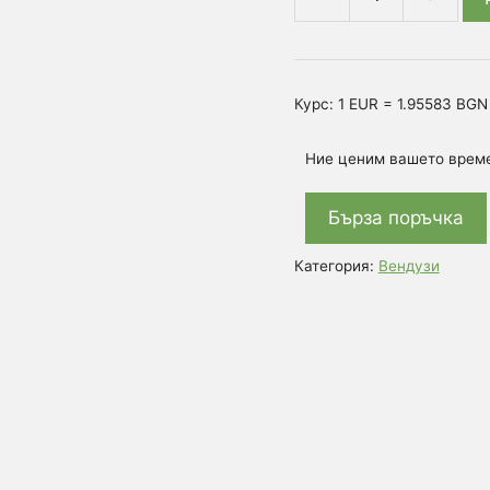
количество
за
Вендузи
за
Курс: 1 EUR = 1.95583 BGN
професионална
употреба
Ние ценим вашето врем
стъклени
А+++
Бърза поръчка
Категория:
Вендузи