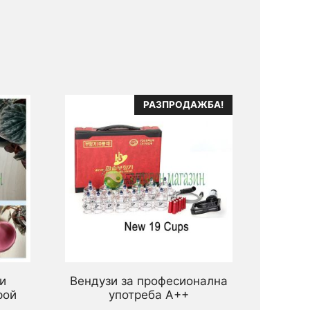
РАЗПРОДАЖБА!
и
Вендузи за професионална
рой
употреба А++