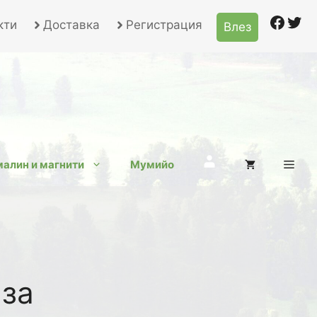
Face
Twi
кти
Доставка
Регистрация
Влез
Търсене
алин и магнити
Мумийо
 за