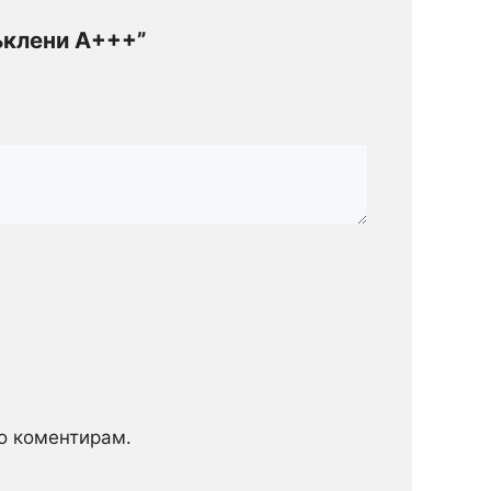
ъклени А+++”
то коментирам.