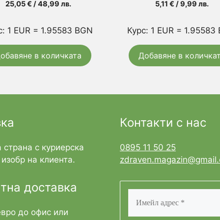
25,05
€
/ 48,99 лв.
5,11
€
/ 9,99 лв.
с: 1 EUR = 1.95583 BGN
Курс: 1 EUR = 1.95583
обавяне в количката
Добавяне в количка
вка
Контакти с нас
 страна с куриерска
0895 11 50 25
изобр на клиента.
zdraven.magazin@gmail
тна доставка
евро до офис или