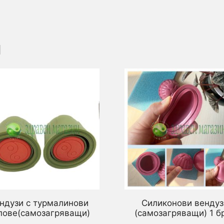
и
ндузи с турмалинови
Силиконови вендуз
пове(самозагряващи)
(самозагряващи) 1 б