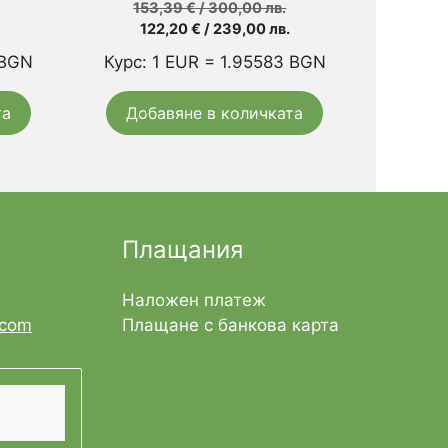
Original
153,39
€
/ 300,00 лв.
Текущата
price
122,20
€
/ 239,00 лв.
цена
was:
 BGN
Курс: 1 EUR = 1.95583 BGN
е:
153,39 €
122,20 €
/
та
Добавяне в количката
/
300,00 лв..
239,00 лв..
Плащания
Наложен платеж
.com
Плащане с банкова карта