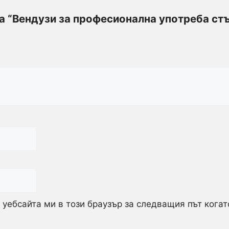
за “Вендузи за професионална употреба ст
 уебсайта ми в този браузър за следващия път кога