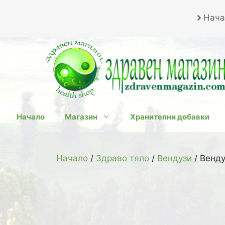
Към
Нача
съдържанието
Начало
Магазин
Хранителни добавки
Начало
/
Здраво тяло
/
Вендузи
/ Венду