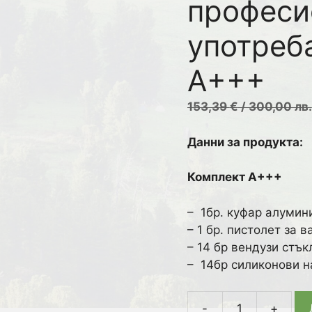
професи
употреб
А+++
153,39
€
/ 300,00 лв.
Данни за продукта:
Комплект А+++
– 1бр. куфар алумин
– 1 бр. пистолет за 
– 14 бр вендузи стъ
– 14бр силиконови н